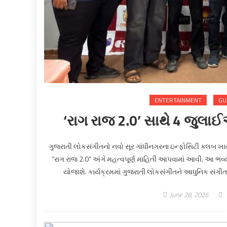
ENTERTAINMENT
GU
‘રાગ રાજ 2.0’ સાથે 4 જુલાઈ
ગુજરાતી લોકસંગીતનો નવો સૂર ગાંધીનગરના ઇન્ફોસિટી ક્લબ ખા
“રાગ રાજ 2.0” અંગે મહત્વપૂર્ણ માહિતી આપવામાં આવી. આ ભવ્ય 
યોજાશે. કાર્યક્રમમાં ગુજરાતી લોકસંગીતને આધુનિક સંગ
June 28, 2026