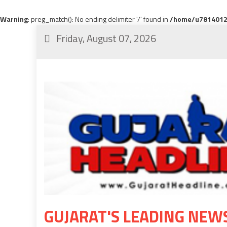
Warning
: preg_match(): No ending delimiter '/' found in
/home/u78140120
Friday, August 07, 2026
GUJARAT'S LEADING NEW