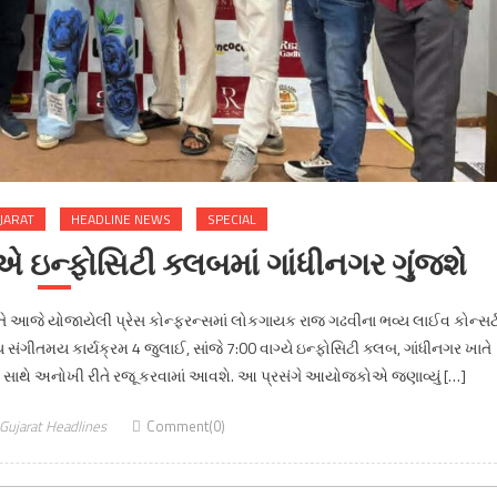
JARAT
HEADLINE NEWS
SPECIAL
એ ઇન્ફોસિટી ક્લબમાં ગાંધીનગર ગુંજશે
તે આજે યોજાયેલી પ્રેસ કોન્ફરન્સમાં લોકગાયક રાજ ગઢવીના ભવ્ય લાઈવ કોન્સર્
સંગીતમય કાર્યક્રમ 4 જુલાઈ, સાંજે 7:00 વાગ્યે ઇન્ફોસિટી ક્લબ, ગાંધીનગર ખાતે
ીત સાથે અનોખી રીતે રજૂ કરવામાં આવશે. આ પ્રસંગે આયોજકોએ જણાવ્યું […]
Gujarat Headlines
Comment(0)