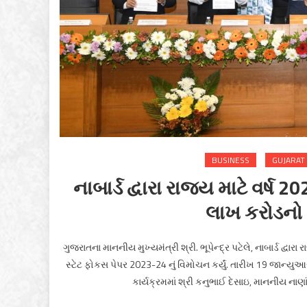
BUSINESS
GUJARAT
નાબાર્ડ દ્વારા રાજ્ય માટે વર્ષ 
લાખ કરોડનો
ગુજરાતના માનનીય મુખ્યમંત્રી શ્રી. ભૂપેન્દ્ર પટેલે, નાબાર્ડ દ્વા
સ્ટેટ ફોકસ પેપર 2023-24 નું વિમોચન કર્યું. તારીખ 19 જાન્યુ
કાર્યક્રમમાં શ્રી કનુભાઈ દેસાઇ, માનનીય નાણ