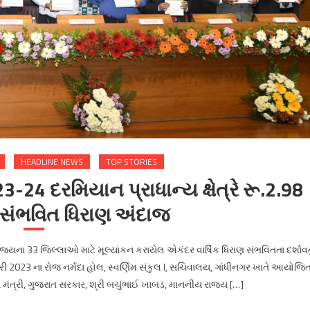
HEADLINE NEWS
TOP STORIES
2023-24 દરમિયાન પ્રાધાન્ય ક્ષેત્રે રૂ.2.98
 સંભવિત ધિરાણ અંદાજ
રા રાજ્યના 33 જિલ્લાઓ માટે મૂલ્યાંકન કરાયેલ એકંદર વાર્ષિક ધિરાણ સંભવિતતા દર્શાવત
આરી 2023 ના રોજ નર્મદા હોલ, સ્વર્ણિમ સંકુલ I, સચિવાલય, ગાંધીનગર ખાતે આયોજિ
ાં મંત્રી, ગુજરાત સરકાર, શ્રી બચુંભાઈ ખાબડ, માનનીય રાજ્ય […]