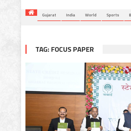
Gujarat
India
World
Sports
B
TAG:
FOCUS PAPER