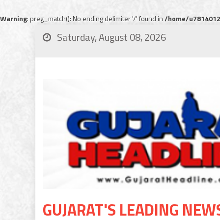
Warning
: preg_match(): No ending delimiter '/' found in
/home/u78140120
Saturday, August 08, 2026
GUJARAT'S LEADING NEW