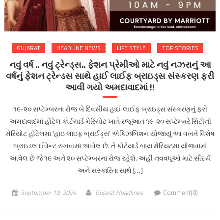
GUJARAT
HEADLINE NEWS
LIFE STYLE
TOP STORIES
નવું વર્ષ .. નવું ટ્રેન્ડ્સ.. ફેશન પ્રેમીઓ માટે નવું નઝરાનું આ
વર્ષનું ફેશન ટ્રેન્ડસ સાથે હાઈ લાઈફ બ્રાઇડ્સ સંસ્કરણ ફરી
આવી ગયો અમદાવાદમાં !!
૧૯-૨૦ સપ્ટેમ્બરના રોજ બે દિવસીય હાઈ લાઈફ બ્રાઇડ્સ સંસ્કરણનું ફરી
અમદાવાદમાં હોટેલ કોર્ટયાર્ડ મેરિયોટ ખાતે રજૂઆત ૧૯-૨૦ સપ્ટેમ્બરે સિટીની
મેરિયોટ હોટેલમાં ‘હાઇ લાઇફ બ્રાઈડ્સ’ એક્ઝિબિશન યોજાયું આ વખતે વિશેષ
બ્રાઇડલ ઈવેન્ટ રાખવામાં આવેલ છે. તે કોર્ટયાર્ડ બાય મેરિયટમાં યોજવામાં
આવેલ છે જે ૧૯ અને ૨૦ સપ્ટેમ્બરના રોજ રહેશે. અહીં નવવધૂઓ માટે સૌંદર્ય
અને સંસ્કારિતા સાથે […]
September 19, 2024
Gujarat Headlines
Comment(0)