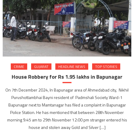
CRIME
GUJARAT
HEADLINE NEWS
TOP STORIES
House Robbery for Rs 1.95 lakhs in Bapunagar
On 7th December 2024, In Bapunagar area of Ahmedabad city, Nikhil
Purushottambhai Bayni resident of Padmshali Society Ward-1
Bapunagar next to Mamtanagar has filed a complaint in Bapunagar
Police Station. He has mentioned that between 28th November
morning 9:45 am to 29th November 12:00 pm stranger entered his
house and stolen away Gold and Silver […]