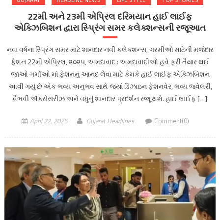
22મી અને 23મી એપ્રિલ દરિમયાન હાઈ લાઈફ
એક્ઝિબિશન દ્વારા સ્પ્રિંગ સમર કલેક્શન્સની રજૂઆત
નવા વર્ષના સ્પ્રિંગ સમર માટે શાનદાર નવી કલેક્શન્સ, ગરમીઓ માટેની મજેદાર
ફેશન 22મી એપ્રિલ, ૨૦૨૫, અમદાવાદ : અમદાવાદીઓ હવે ફરી તૈયાર થઈ
જાઓ ગર્મીઓ માં ફેશનનું આનંદ લેવા માટે કેમકે હાઈ લાઈફ એક્ઝિબિશન
આવી ગયું છે એક ભવ્ય અનુભવ સાથે જ્યાં ડિઝાઇન ફેશનવેર, ભવ્ય જ્વેલરી,
વૈભવી ઍક્સેસરીઝ અને વધુનું શાનદાર પ્રદર્શન રજૂ થશે. હાઈ લાઈફ […]
April 22, 2025
Gujarat Headlines
Comment(0)