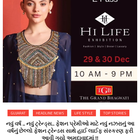
GUJARAT
HEADLINE NEWS
LIFE STYLE
TOP STORIES
નવું વર્ષ .. નવું ટ્રેન્ડ્સ.. ફેશન પ્રેમીઓ માટે નવું નઝરાનું આ
વર્ષનું છેલ્લો ફેશન ટ્રેન્ડસ સાથે હાઈ લાઈફ સંસ્કરણ ફરી
આવી ગયો અમદાવાદમાં !!