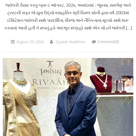
જ્વેલરી તૈયાર કરતુ બ્રાન્ડ ઑગસ્ટ, 2024, અમદાવાદ : જુસ્સા, સમર્પણ અને
ટ્રસ્ટની સફર જે યુવા ઉદ્યોગસાહસિક શ્રી વિમલ સોની દ્વારા વર્ષ 2003માં
ઈમિટેશન જ્વેલરી સાથે પારદર્શિતા, ધીરજ અને નૈતિકતાના મૂલ્યો સાથે શરૂ
કરવામાં આવી હતી તે સપનું હવે અદભૂત સંગ્રહો સાથે એક મોડર્ન જ્વેલરી […]
August 20, 2024
Gujarat Headlines
Comment(0)