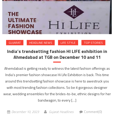
GUJARAT
HEADLINE NEWS
LIFE STYLE
TOP STORIES
India’s trendsetting fashion HI LIFE exhibition in
Ahmedabad at TGB on December 10 and 11
Ahemdabad is getting ready to witness the latest fashion offerings as
India’s premier fashion showcase Hi Life Exhibition is back. This time
around this trendsetting fashion showcase is here to awestruck you
with most trending fashion collections. So be it gorgeous designer
wear, wedding ensembles for the brides-to-be, ethnic designs for her
bandwagon, to every […]
December 10, 2023
Gujarat Headlines
Comment(0)