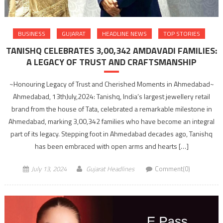
BUSINESS
GUJARAT
HEADLINE NEWS
TOP STORIES
TANISHQ CELEBRATES 3,00,342 AMDAVADI FAMILIES:
A LEGACY OF TRUST AND CRAFTSMANSHIP
~Honouring Legacy of Trust and Cherished Moments in Ahmedabad~
Ahmedabad, 13thJuly,2024: Tanishq, India’s largest jewellery retail
brand from the house of Tata, celebrated a remarkable milestone in
Ahmedabad, marking 3,00,342 families who have become an integral
part of its legacy. Stepping foot in Ahmedabad decades ago, Tanishq
has been embraced with open arms and hearts […]
July 13, 2024
Gujarat Headlines
Comment(0)