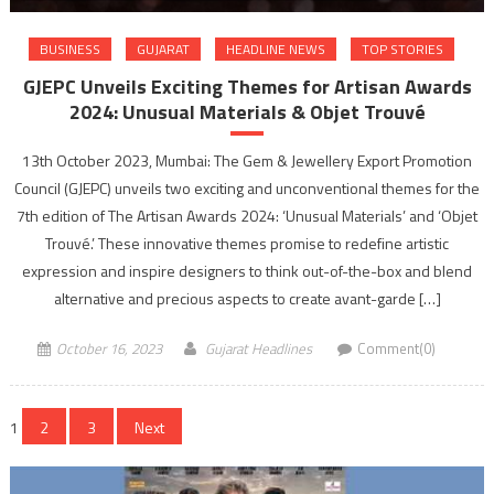
BUSINESS
GUJARAT
HEADLINE NEWS
TOP STORIES
GJEPC Unveils Exciting Themes for Artisan Awards
2024: Unusual Materials & Objet Trouvé
13th October 2023, Mumbai: The Gem & Jewellery Export Promotion
Council (GJEPC) unveils two exciting and unconventional themes for the
7th edition of The Artisan Awards 2024: ‘Unusual Materials’ and ‘Objet
Trouvé.’ These innovative themes promise to redefine artistic
expression and inspire designers to think out-of-the-box and blend
alternative and precious aspects to create avant-garde […]
October 16, 2023
Gujarat Headlines
Comment(0)
Posts
1
2
3
Next
navigation