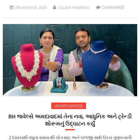
December 8, 2024
Gujarat Headlines
Comment(0)
UNCATEGORIZED
RH જ્વેલ્સે અમદાવાદમાં તેના નવા, આધુનિક અને ટ્રેન્ડી
શોરૂમનું ઉદ્ઘાટન કર્યું
2 દાયકાથી વધુના સમય થી ચોકસાઇ અને કાળજી સાથે ઉચ્ચ ગુણવત્તાની