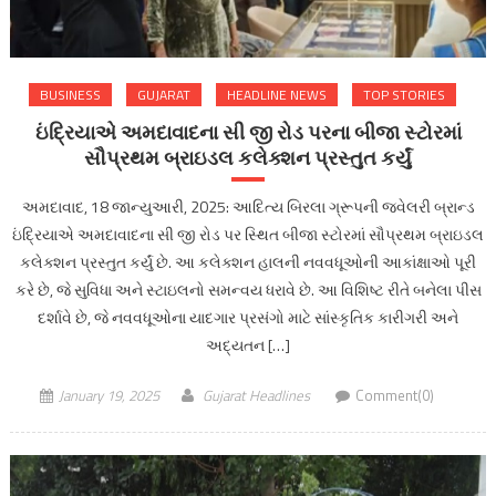
BUSINESS
GUJARAT
HEADLINE NEWS
TOP STORIES
ઇંદ્રિયાએ અમદાવાદના સી જી રોડ પરના બીજા સ્ટોરમાં
સૌપ્રથમ બ્રાઇડલ કલેક્શન પ્રસ્તુત કર્યું
અમદાવાદ, 18 જાન્યુઆરી, 2025: આદિત્ય બિરલા ગ્રૂપની જ્વેલરી બ્રાન્ડ
ઇંદ્રિયાએ અમદાવાદના સી જી રોડ પર સ્થિત બીજા સ્ટોરમાં સૌપ્રથમ બ્રાઇડલ
કલેક્શન પ્રસ્તુત કર્યું છે. આ કલેક્શન હાલની નવવધૂઓની આકાંક્ષાઓ પૂરી
કરે છે, જે સુવિધા અને સ્ટાઇલનો સમન્વય ધરાવે છે. આ વિશિષ્ટ રીતે બનેલા પીસ
દર્શાવે છે, જે નવવધૂઓના યાદગાર પ્રસંગો માટે સાંસ્કૃતિક કારીગરી અને
અદ્યતન […]
January 19, 2025
Gujarat Headlines
Comment(0)