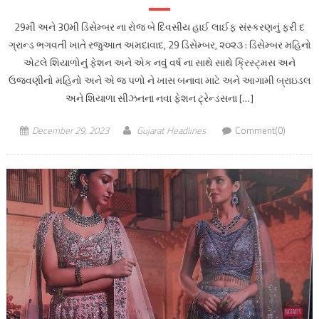
29મી અને 30મી ડિસેમ્બર ના રોજ બે દિવસીય હાઈ લાઈફ સંસ્કરણનું ફરી દ
ગ્રાન્ડ ભગવતી ખાતે રજુઆત અમદાવાદ, 29 ડિસેમ્બર, ૨૦૨૩ : ડિસેમ્બર મહિનો
એટલે શિયાળોનું ફેશન અને એક નવું વર્ષ ના સાથે સાથે ક્રિસ્ટ્મસ અને
ઉજવણીનો મહિનો અને એ જ પળો ને ખાસ બનાવા માટે અને આગામી બ્રાઇડલ
અને શિયાળા સીઝનના નવા ફેશન ટ્રેન્ડસના […]
December 29, 2023
Gujarat Headlines
Comment(0)