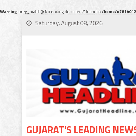
Warning
: preg_match(): No ending delimiter '/' found in
/home/u78140120
Saturday, August 08, 2026
GUJARAT'S LEADING NEW