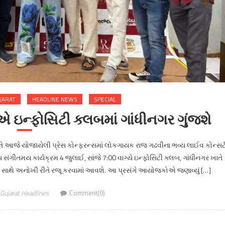
JARAT
HEADLINE NEWS
SPECIAL
એ ઇન્ફોસિટી ક્લબમાં ગાંધીનગર ગુંજશે
તે આજે યોજાયેલી પ્રેસ કોન્ફરન્સમાં લોકગાયક રાજ ગઢવીના ભવ્ય લાઈવ કોન્સર્
સંગીતમય કાર્યક્રમ 4 જુલાઈ, સાંજે 7:00 વાગ્યે ઇન્ફોસિટી ક્લબ, ગાંધીનગર ખાતે
ીત સાથે અનોખી રીતે રજૂ કરવામાં આવશે. આ પ્રસંગે આયોજકોએ જણાવ્યું […]
Gujarat Headlines
Comment(0)