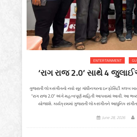
ENTERTAINMENT
GU
‘રાગ રાજ 2.0’ સાથે 4 જુલાઈ
ગુજરાતી લોકસંગીતનો નવો સૂર ગાંધીનગરના ઇન્ફોસિટી ક્લબ ખા
“રાગ રાજ 2.0” અંગે મહત્વપૂર્ણ માહિતી આપવામાં આવી. આ ભવ્ય 
યોજાશે. કાર્યક્રમમાં ગુજરાતી લોકસંગીતને આધુનિક સંગ
June 28, 2026