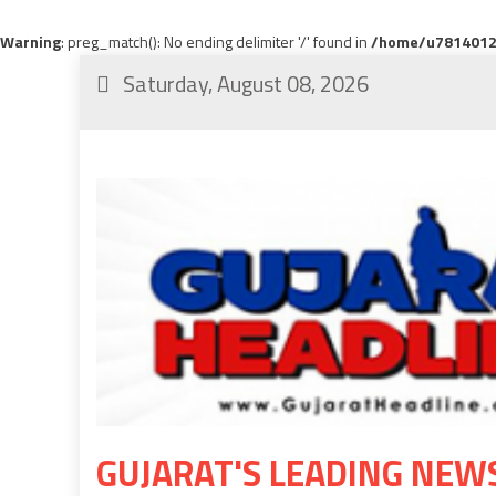
Warning
: preg_match(): No ending delimiter '/' found in
/home/u78140120
Saturday, August 08, 2026
GUJARAT'S LEADING NEW