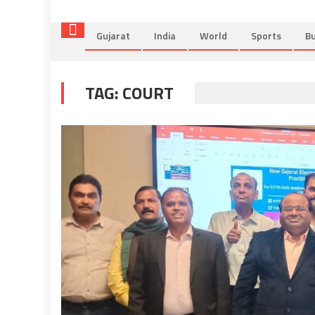
Gujarat
India
World
Sports
Bu
TAG:
COURT