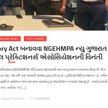
ADLINE NEWS
TOP STORIES
ory Act બનાવવા NGEHMPA ન્યુ ગુજરાત
કલ પ્રેક્ટિશનર્સ એસોસિયેશનની વિનંતી
સોસિયેશન (NGEHMPA) મીડિયાના માધ્યમથી સરકારનું ધ્યાન સ્વાસ્થ્ય ક્ષેત્રની એક
તા બાદ, આ વર્ષે પણ અમારી સંસ્થા દ્વારા ઇલેક્ટ્રો–હોમિયોપેથીના સ્થાપક ડૉ. કાઉન
જ્ઞાનિક સંમેલન અને સન્માન સમારોહનું આયોજન કરવામાં આવ્યું છે. કાર્યક્રમની
િગત : તારીખ: ૧૧ […]
Gujarat Headlines
Comment(0)