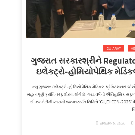
GUJARAT
HE
ગુજરાત સરકારશ્રીને Regulat
ઇલેક્ટ્રો-હોમિયોપેથિક મેડિ
ન્યુ ગુજરાત ઇલેક્ટ્રો-હોમિયોપેથિક મેડિકલ પ્રેક્ટિશનર્સ એ
મહત્વપૂર્ણ ક્રાંતિ તરફ દોરવા માંગે છે. ગયા વર્ષની ઐતિહાસિક સફળ
સીઝર મેટીની ૨૧૭મી જન્મજયંતિ નિમિત્તે ‘GUJEHCON-2026’ વૈ
વ
January 9, 2026