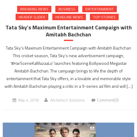
BREAKING NEWS
BUSINESS
ENTERTAINMENT
HEADER SLIDER
HEADLINE NEWS
TOP STORIES
Tata Sky’s Maximum Entertainment Campaign with
Amitabh Bachchan
Tata Sky’s Maximum Entertainment Campaign with Amitabh Bachchan
This cricket season, Tata Sky’s new advertisement campaign,
‘#HarSceneKaMazaaLo’ launches featuring Bollywood Megastar
Amitabh Bachchan. The campaign brings to life the depth of
entertainment that Tata Sky offers, in a lovable and memorable style
with Amitabh Bachchan playing a critic in a 9-series ad film and will […]
May 4, 2018
Nichetech Solutions
Comment(0)