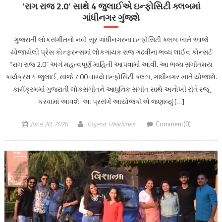
‘રાગ રાજ 2.0’ સાથે 4 જુલાઈએ ઇન્ફોસિટી ક્લબમાં
ગાંધીનગર ગુંજશે
ગુજરાતી લોકસંગીતનો નવો સૂર ગાંધીનગરના ઇન્ફોસિટી ક્લબ ખાતે આજે
યોજાયેલી પ્રેસ કોન્ફરન્સમાં લોકગાયક રાજ ગઢવીના ભવ્ય લાઈવ કોન્સર્ટ
“રાગ રાજ 2.0” અંગે મહત્વપૂર્ણ માહિતી આપવામાં આવી. આ ભવ્ય સંગીતમય
કાર્યક્રમ 4 જુલાઈ, સાંજે 7:00 વાગ્યે ઇન્ફોસિટી ક્લબ, ગાંધીનગર ખાતે યોજાશે.
કાર્યક્રમમાં ગુજરાતી લોકસંગીતને આધુનિક સંગીત સાથે અનોખી રીતે રજૂ
કરવામાં આવશે. આ પ્રસંગે આયોજકોએ જણાવ્યું […]
June 28, 2026
Gujarat Headlines
Comment(0)