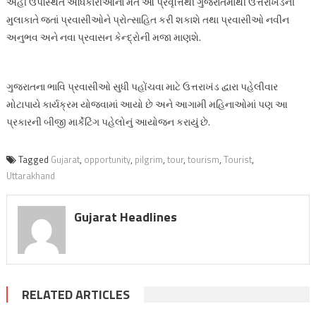
અહીં ઉપસ્થિત અધિકારીઓના મતે આ પ્રવૃત્તિથી ગુજરાતમાંથી ઉત્તરાખંડની
મુલાકાતે જતાં પ્રવાસીઓને પ્રોત્સાહિત કરી શકાશે તથા પ્રવાસીઓ નવીન
અનુભવ અને નવા પ્રવાસન કેન્દ્રોની મજા માણશે.
ગુજરાતના ભાવિ પ્રવાસીઓ સુધી પહોંચવા માટે ઉત્તરાખંડ દ્વારા પહેલીવાર
મોટાપાયે કાર્યક્રમ યોજવામાં આયો છે અને આગામી મહિનાઓમાં પણ આ
પ્રકારની બીજી માર્કેટિંગ પહેલોનું આયોજન કરાયું છે.
Tagged
Gujarat
,
opportunity
,
pilgrim
,
tour
,
tourism
,
Tourist
,
Uttarakhand
Gujarat Headlines
RELATED ARTICLES