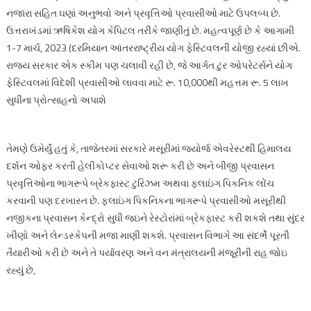
નજારા સહિત ઘણાં અનુભવો અને પ્રવૃત્તિઓ પ્રવાસીઓ માટે ઉપલબ્ધ છે.
ઉત્તરાખંડમાં ઋષિકેશ યોગ કેપિટલ તરીકે જાણીતું છે. મહત્વપૂર્ણ છે કે આગામી
1-7 માર્ચ, 2023 (દરમિયાન આંતરરાષ્ટ્રીય યોગ ફેસ્ટિવલની યોજી રહ્યાં છીએ.
રાજ્ય સરકાર એક સ્કીમ પણ ચલાવી રહી છે, જે આર્ગત ટુર ઓપરેટર્સને યોગ
ફેસ્ટિવલમાં વિદેશી પ્રવાસીઓ લાવવા માટે રૂ. 10,000થી મહત્તમ રૂ. 5 લાખ
સુધીના પ્રોત્સાહનો અપાશે
તેમણે ઉમેર્યું હતું કે, તાજેતરમાં સરકારે મસૂરીમાં જ્યોર્જ એવરેસ્ટથી હિમાલય
દર્શન ઓફર કરતી હેલીકોપ્ટર સેવાઓ શરૂ કરી છે અને બીજી પ્રવાસન
પ્રવૃત્તિઓના ભાગરૂપે બ્રેકફાસ્ટ ટુરિઝમ અથવા ફ્લાઇંગ પિકનિક લોંચ
કરવાની પણ દરખાસ્ત છે. ફ્લાઇંગ પિકનિકના ભાગરૂપે પ્રવાસીઓ મસૂરીથી
નજીકના પ્રવાસન કેન્દ્રો સુધી જઇને રેસ્ટોરાંમાં બ્રેકફાસ્ટ કરી શકશે તથા સુંદર
ખીણો અને લેન્ડસ્કેપની મજા માણી શકશે. પ્રવાસન વિભાગે આ સંદર્ભે પૂરતી
તૈયારીઓ કરી છે અને તે પર્યાવરણ અને વન મંત્રાલયની મંજૂરીની રાહ જોઇ
રહ્યું છે,