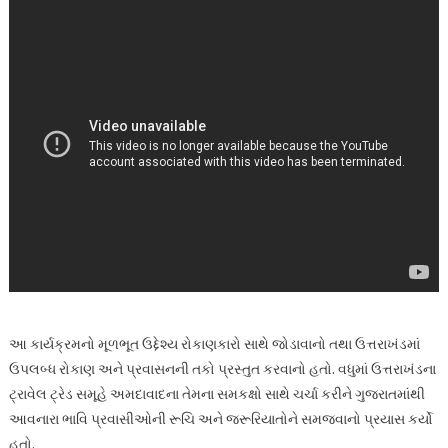
આ કાર્યક્રમનો મૂળભૂત ઉદ્દેશ્ય રોકાણકારો સાથે જોડાવાનો તથા ઉત્તરાખંડમાં
ઉપલબ્ધ રોકાણ અને પ્રવાસનની તકો પ્રસ્તુત કરવાનો હતો. વધુમાં ઉત્તરાખંડના
ટ્રાવેલ ટ્રેડ સમૂહે અમદાવાદના તેમના સમકક્ષો સાથે ચર્ચા કરીને ગુજરાતમાંથી
આવનારા ભાવિ પ્રવાસીઓની રૂચિ અને જરૂરિયાતોને સમજવાનો પ્રયાસ કર્યો
હતો.