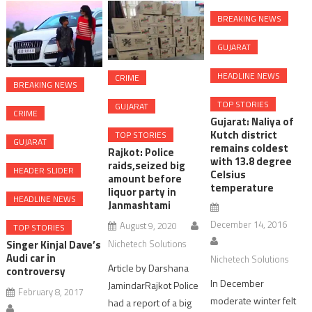
BREAKING NEWS
GUJARAT
HEADLINE NEWS
CRIME
BREAKING NEWS
TOP STORIES
GUJARAT
CRIME
Gujarat: Naliya of
Kutch district
TOP STORIES
GUJARAT
remains coldest
Rajkot: Police
with 13.8 degree
raids,seized big
HEADER SLIDER
Celsius
amount before
temperature
liquor party in
HEADLINE NEWS
Janmashtami
December 14, 2016
August 9, 2020
TOP STORIES
Singer Kinjal Dave’s
Nichetech Solutions
Audi car in
Nichetech Solutions
Article by Darshana
controversy
In December
JamindarRajkot Police
February 8, 2017
moderate winter felt
had a report of a big