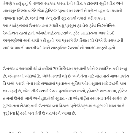
તેમણે કહ્યું હતું કે, રાજ્ય સરકાર કાસર દેવી મંદિર, કટારમલ સૂર્ય મંદિર અને
બાનાસુર કિલ્લા વગેરે જેવાં હેરિટજ પ્રવાસન સ્થળોને પ્રોત્સાહન આપવાની
યોજના ધરાવે છે, જેથી આ કેન્દ્રોની સુંદરતામાં વધારો કરી શકાય.
આ કાર્યક્રમમાં ઉત્તરાખંડના 20થી વધુ પ્રમુખ ટ્રાવેલ ટ્રેડ બિઝનેસિસ
ઉપસ્થિત રહ્યાં હતાં, જેમણે શહેરના ટ્રાવેલ ટ્રેડ સમુદાયના આશરે 50
અગ્રણીઓ સાથે ચર્ચા કરી હતી. આ પ્રસંગે ઉપસ્થિત લોકોએ ઉત્તરાખંડની
યાદ અપાવતી વાનગીઓ અને સાંસ્કૃતિક ઉત્સવોનો આનંદ માણ્યો હતો.
ઉત્તરાખંડ આગામી થોડાં વર્ષોમાં 70 મિલિયન પ્રવાસીઓને લક્ષ્યાંકિત કરી રહ્યું
છે, જે હાલમાં અંદાજે 35 મિલિયનથી વધુ છે અને તેના માટે મોટાપાયે માળખાકીય
વિકાસો કરાશે. તેના માટે રાજ્યમાં પ્રવાસન સુવિધાઓમાં સુધારા માટે ઝડરી કામ
થઇ રહ્યું છે, જેમાં તીર્થસ્થળો ઉપર પુનઃવિકાસ કાર્યો, હોમસ્ટે શરૂ કરવા, હોટેલ
રૂમમાં ઉમેરો, માર્ગ અને હાઇવેમાં સુધાર, નવા એરપોર્ટ્સ સ્થાપવા વગેરે સામેલ છે.
ગુજરાતના રોકાણકારો ઉત્તરાખંડના વિકાસ પ્રોજેક્ટ્સમાં સહભાગી થાય અને
વૃદ્ધિનો હિસ્સો બને તેવી ઉત્તરાખંડને આશા છે.