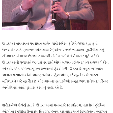
ઉત્તરાખંડ સરકારના પ્રવાસન સચિવ શ્રી સચિન કુર્વેએ જણાવ્યું હતું કે,
ઉત્તરાખંડ માટે પ્રવાસન એક મોટો ઉદ્યોગ છે અને રાજ્યના જીડીપીમાં તેનું
નોંધપાત્ર યોગદાન છે તથા રાજ્યની મોટી વસતીને તે રોજગાર પૂરો પાડે છે.
ઉત્તરાખંડની મુલાકાતે આવતાં પ્રવાસીઓમાં ગુજરાત ટોચના પાંચ રાજ્યો પૈકીનું
એક છે. એક અંદાજ મૂજબ રાજ્યની હિસ્સેદારી 10 ટકા છે. વધુમાં રાજ્યમાં
આવતા પ્રવાસીઓમાં એક તૃતયાંશ મહિલાઓ છે, જે સૂચવે છે કે રાજ્ય
મહિલાઓ માટે સુરક્ષિત છે. મોટાભાગના પ્રવાસીઓ સમૂહ અથવા તેમના પરિવાર
અને મિત્રો સાથે પ્રવાસ કરવાનું પસંદ કરે છે.
શ્રી કુર્વેએ ઉમેર્યું હતું કે, ઉત્તરાખંડમાં ગંગામાં રિવર રાફ્ટિંગ, પહાડોમાં ટ્રેકિંગ,
ઔલીના રમણીય ઢોળાવમાં સ્કિઇંગ, કેબલ કાર રાઇડ અને હિમાલયના અદ્ભુત