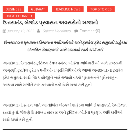
BUSINESS
GUJARAT
HEADLINE NEWS
TOP STORIES
UNCATEGORIZED
ઉત્તરાખંડ, બેજોડ પ્રવાસન અવસરોનો ખજાનો
January 19, 2023
Gujarat Headlines
Comment(0)
ઉત્તરાખંડના પ્રવાસન વિભાગના અધિકારીઓ અને ટ્રાવેલ ટ્રેડ સમુદાયે શહેરમાં
સંભાવિત રોકાણકારો અને સમકક્ષો સાથે ચર્ચા કરી
અમદાવાદ: ઉત્તરાખંડ ટુરિઝમ ડેવલપમેન્ટ બોર્ડના અધિકારીઓ અને રાજ્યની
અગ્રણી ટ્રાવેલ ટ્રેડ કંપનીઓના પ્રતિનિધિઓએ આજે અમદાવાદના ટ્રાવેલ
ટ્રેડ સમુદાય સાથે બેઠક યોજીને બંન્ને રાજ્યો વચ્ચે પ્રવાસનને પ્રોત્સાહન
આપવા સાથે મળીને કામ કરવાની તકો વિશે ચર્ચા કરી હતી.
અમદાવાદમાં હ્યાત્ત ખાતે આયોજિત બેઠકમાં શહેરના ભાવિ રોકાણકારો ઉપસ્થિત
રહ્યાં હતાં, જેમણે ઉત્તરાખંડ સરકાર અને ટુરિઝમ બોર્ડના પ્રમુખ અધિકારીઓ
સાથે ચર્ચા કરી હતી.