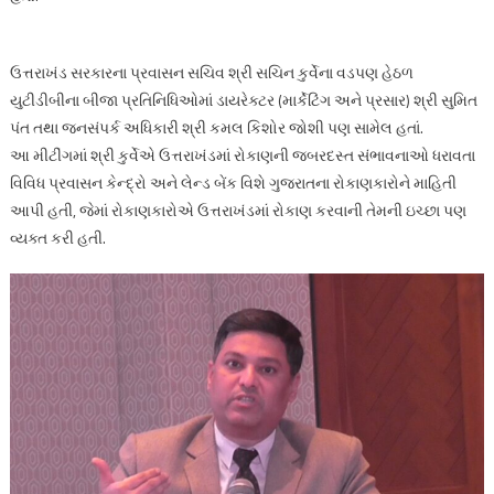
ઉત્તરાખંડ સરકારના પ્રવાસન સચિવ શ્રી સચિન કુર્વેના વડપણ હેઠળ
યુટીડીબીના બીજા પ્રતિનિધિઓમાં ડાયરેક્ટર (માર્કેટિંગ અને પ્રસાર) શ્રી સુમિત
પંત તથા જનસંપર્ક અધિકારી શ્રી કમલ કિશોર જોશી પણ સામેલ હતાં.
આ મીટીંગમાં શ્રી કુર્વેએ ઉત્તરાખંડમાં રોકાણની જબરદસ્ત સંભાવનાઓ ધરાવતા
વિવિધ પ્રવાસન કેન્દ્રો અને લેન્ડ બેંક વિશે ગુજરાતના રોકાણકારોને માહિતી
આપી હતી, જેમાં રોકાણકારોએ ઉત્તરાખંડમાં રોકાણ કરવાની તેમની ઇચ્છા પણ
વ્યક્ત કરી હતી.