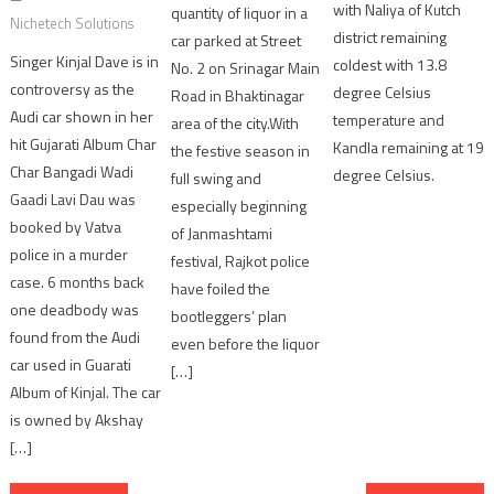
with Naliya of Kutch
quantity of liquor in a
Nichetech Solutions
district remaining
car parked at Street
Singer Kinjal Dave is in
coldest with 13.8
No. 2 on Srinagar Main
controversy as the
degree Celsius
Road in Bhaktinagar
Audi car shown in her
temperature and
area of ​​the city.With
hit Gujarati Album Char
Kandla remaining at 19
the festive season in
Char Bangadi Wadi
degree Celsius.
full swing and
Gaadi Lavi Dau was
especially beginning
booked by Vatva
of Janmashtami
police in a murder
festival, Rajkot police
case. 6 months back
have foiled the
one deadbody was
bootleggers’ plan
found from the Audi
even before the liquor
car used in Guarati
[…]
Album of Kinjal. The car
is owned by Akshay
[…]