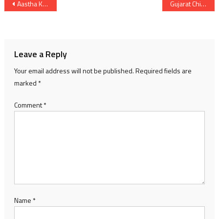
Post
Aastha Kacha to develop India’s first Space Architecture and Exploration Station in Gujarat
Gujarat Chief Minister Bhupendra Patel flag off NCC Motorcycle Rally from Dandi to Delhi
navigation
Leave a Reply
Your email address will not be published.
Required fields are
marked
*
Comment
*
Name
*