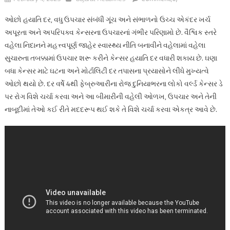
ઓછો હયાતિ દર, વધુ ઉપચાર સંબંધી ગૂંચ અને સંભાળનો ઉચ્ચ એકંદર ખર્ચ
અપૂરતા અને અપરિપક્વ કેન્સરના ઉપચારનાં ગંભીર પરિણામો છે. વૈશ્વિક સ્તરે
વહેલા નિદાનને મહત્ત્વપૂર્ણ જાહેર સ્વાસ્થ્ય નીતિ બનાવીને વહેલામાં વહેલા
સુચારુતા તબક્કામાં ઉપચાર શરૂ કરીને કેન્સર હયાતિ દર વધારી શકાય છે. ઘણા
બધા કેન્સર માટે ઘટના અને મોર્ટાલિટી દર તપાસના પ્રયાસોને લીધે મુખ્યત્વે
ઓછો થયો છે. દર વર્ષે 4થી ફેબ્રુઆરીના રોજ દુનિયાભરના લોકો વર્લ્ડ કેન્સર ડે
પર રોગ વિશે ચર્ચા કરવા અને આ બીમારીની વહેલી ઓળખ, ઉપચાર અને તેની
નાબૂદીમાં તેઓ કઈ રીતે મદદરૂપ થઈ શકે તે વિશે ચર્ચા કરવા એકત્ર આવે છે.