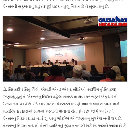
કેન્સરની સફળતાનું મહત્ત્વપૂર્ણ ઘટક વહેલું નિદાન છે તે સૂચવવાનું છે.
ડો. સિમરદીપ સિંહ ગિલે (એમડી એન્ડ એમ્પ, સીઈઓ, સ્ટર્લિંગ હોસ્પિટલ)
જણાવ્યું હતું કે “કેન્સરનું નિદાન વહેલા તબક્કામાં થવા પર સફળ ઉફચારની
ઉત્તમ તક આપે છે. દરેક વ્યક્તિની કેન્સરને કારણે આવતા ભાવનાત્મક અને
શારીરિક ફેરફારોનો સામનો કરવાની પોતાની રીત હોય છે. જોકે આરંભમાં
કેન્સરનું નિદાન થાય ત્યારે શું કરવું જોઈએ એ જાણવાનું મુશ્કેલ બની શકે છે.
કેન્સરનું નિદાન કાયમી ધોરણે વ્યક્તિનું જીવન બદલી શકે છે. અમને આશા છે કે