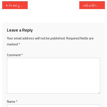
Post
કેન્સર ટ્ર્રીટમેન્ટમાં નવી દિશાના પગરણ
નરોડા શેલ્બી હોસ્પિટલ્સ ખાતે 200 કેન્સર વિજેતાઓએ તેમની સારવાર કરનારા ડોક્ટરોની સાથે તેમના વિજયની ઉજવણી કરી
navigation
Leave a Reply
Your email address will not be published.
Required fields are
marked
*
Comment
*
Name
*