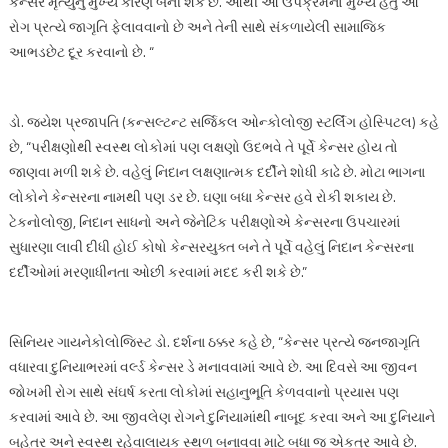
કેન્સર મૃત્યુનું મુખ્ય કારણ બની શકે છે. આથી આ ઉપક્રમનો મુખ્ય હેતુ આ
રોગ પ્રત્યે જાગૃતિ ફેલાવવાનો છે અને તેની સાથે સંકળાયેલી સામાજિક
આભડછેટ દૂર કરવાનો છે. “
ડો. જયેશ પ્રજાપતિ (કન્સલ્ટન્ટ સર્જિકલ ઓન્કોલોજી સ્ટર્લિંગ હોસ્પિટલ) કહે
છે, “પરીક્ષણોથી સ્વસ્થ લોકોમાં પણ લક્ષણો ઉદભવે તે પૂર્વે કેન્સર હોય તો
જાણવા મળી શકે છે. વહેલું નિદાન લક્ષણાત્મક દર્દીને શોધી કાઢે છે. મોટા ભાગના
લોકોને કેન્સરના નામથી પણ ડર છે. ઘણા બધા કેન્સર હવે રોકી શકાય છે.
ટેકનોલોજી, નિદાન સાધનો અને જેનેટિક પરીક્ષણોએ કેન્સરના ઉપચારમાં
સુધારણા લાવી દીધી હોઈ કોષો કેન્સરયુક્ત બને તે પૂર્વે વહેલું નિદાન કેન્સરના
દર્દીઓમાં મરણાધીનતા ઓછી કરવામાં મદદ કરી શકે છે.”
સિનિયર ગાયનેકોલોજિસ્ટ ડો. દર્શના ઠક્કર કહે છે, “કેન્સર પ્રત્યે જનજાગૃતિ
વધારવા દુનિયાભરમાં વર્લ્ડ કેન્સર ડે મનાવવામાં આવે છે. આ દિવસે આ જીવન
જોખમી રોગ સાથે સંઘર્ષ કરતા લોકોમાં સહાનુભૂતિ કેળવવાનો પ્રયાસ પણ
કરવામાં આવે છે. આ જીવલેણ રોગને દુનિયામાંથી નાબૂદ કરવા અને આ દુનિયાને
બહેતર અને સ્વસ્થ રહેવાલાયક સ્થળ બનાવવા માટે બધા જ એકત્ર આવે છે.