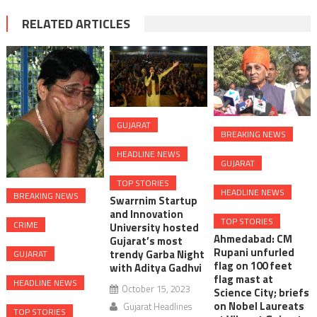
RELATED ARTICLES
GUJARAT
BREAKING NEWS
HEADLINE NEWS
GUJARAT
TOP STORIES
HEADLINE NEWS
BREAKING NEWS
Swarrnim Startup
and Innovation
TOP STORIES
CRIME
University hosted
Ahmedabad: CM
Gujarat’s most
Rupani unfurled
trendy Garba Night
GUJARAT
flag on 100 feet
with Aditya Gadhvi
flag mast at
HEADLINE NEWS
October 15, 2023
Science City; briefs
on Nobel Laureats
Gujarat Headlines
TOP STORIES