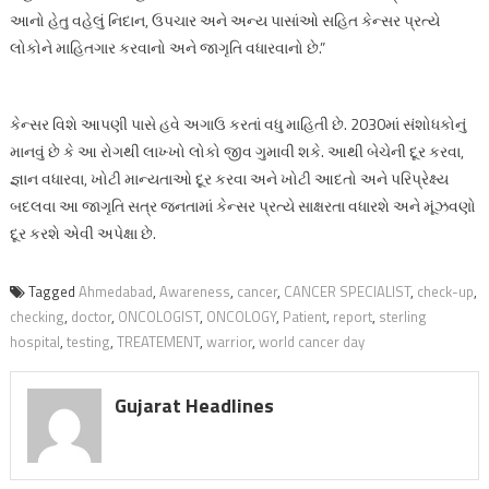
આનો હેતુ વહેલું નિદાન, ઉપચાર અને અન્ય પાસાંઓ સહિત કેન્સર પ્રત્યે
લોકોને માહિતગાર કરવાનો અને જાગૃતિ વધારવાનો છે.”
કેન્સર વિશે આપણી પાસે હવે અગાઉ કરતાં વધુ માહિતી છે. 2030માં સંશોધકોનું
માનવું છે કે આ રોગથી લાખ્ખો લોકો જીવ ગુમાવી શકે. આથી બેચેની દૂર કરવા,
જ્ઞાન વધારવા, ખોટી માન્યતાઓ દૂર કરવા અને ખોટી આદતો અને પરિપ્રેક્ષ્ય
બદલવા આ જાગૃતિ સત્ર જનતામાં કેન્સર પ્રત્યે સાક્ષરતા વધારશે અને મૂંઝવણો
દૂર કરશે એવી અપેક્ષા છે.
Tagged
Ahmedabad
,
Awareness
,
cancer
,
CANCER SPECIALIST
,
check-up
,
checking
,
doctor
,
ONCOLOGIST
,
ONCOLOGY
,
Patient
,
report
,
sterling
hospital
,
testing
,
TREATEMENT
,
warrior
,
world cancer day
Gujarat Headlines