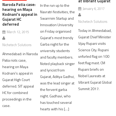
at Vibrant Gujarat
Naroda Patia case:
In the run up to the
January 6, 2017
hearing on Maya
Navratri festivities, the
Kodnani’s appeal in
Swarrnim Startup and
Gujarat HC
Nichetech Solutions
deferred
Innovation University
Today in Ahmedabad,
on Friday organised
March 12, 2015
Gujarat Chief Minister
Gujarat’s most trendy
Vijay Rupani visits
Garba night for the
Nichetech Solutions
Science City. Rupani
university students
Ahmedabad: in Naroda
unfurled flag on 100
and faculty members.
Patia riots case,
feet flag mast. CM
Noted playback singer
hearing on Maya
Rupani briefs on
and lyricist from
Kodnani’s appeal in
Nobel Laureats at
Gujarat, Aditya Gadhvi,
Gujarat High Court
Vibrant Gujarat Global
was the lead singer at
deferred. SIT appeal
Summit 2017.
the fervent garba
HC for combined
night. Gadhavi, who
proceedings in the
has touched several
case.
hearts with his […]