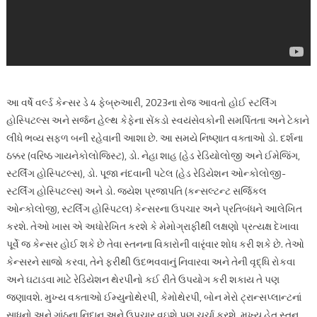
આ વર્ષે વર્લ્ડ કેન્સર ડે 4 ફેબ્રુઆરી, 2023ના રોજ આવતો હોઈ સ્ટર્લિંગ
હોસ્પિટલ્સ અને સર્જન હેલ્થ કેફેના સેંકડો સ્વયંસેવકોની સમર્પિતતા અને ટેકાને
લીધે ભવ્ય સફળ બની રહેવાની આશા છે. આ સમયે નિષ્ણાત વક્તાઓ ડો. દર્શના
ઠક્કર (વરિષ્ઠ ગાયનેકોલોજિસ્ટ), ડો. નેહા શાહ (હેડ રેડિયોલોજી અને ઈમેજિંગ,
સ્ટર્લિંગ હોસ્પિટલ્સ), ડો. પૂજા નંદવાની પટેલ (હેડ રેડિયેશન ઓન્કોલોજી-
સ્ટર્લિંગ હોસ્પિટલ્સ) અને ડો. જયેશ પ્રજાપતિ (કન્સલ્ટન્ટ સર્જિકલ
ઓન્કોલોજી, સ્ટર્લિંગ હોસ્પિટલ) કેન્સરના ઉપચાર અને પ્રતિબંધને આલેખિત
કરશે. તેઓ ખાસ એ અધોરેખિત કરશે કે મેમોગ્રાફીથી લક્ષણો પ્રત્યક્ષ દેખાવા
પૂર્વે જ કેન્સર હોઈ શકે છે તેવા સ્તનના વિકારોની વારૃંવાર શોધ કરી શકે છે. તેઓ
કેન્સરને સાજો કરવા, તેને ફરીથી ઉદભવવાનું નિવારવા અને તેની વૃદ્ધિ રોકવા
અને ઘટાડવા માટે રેડિયેશન થેરપીનો કઈ રીતે ઉપયોગ કરી શકાય તે પણ
જણાવશે. મુખ્ય વક્તાઓ ઈમ્યુનોથેરપી, કેમોથેરપી, બોન મેરો ટ્રાન્સપ્લાન્ટનાં
સાધનો અને ગાંઠના નિદાન અને ઉપચાર વઇશે પણ ચર્ચા કરશે. મુખ્ય હેતુ સ્તન