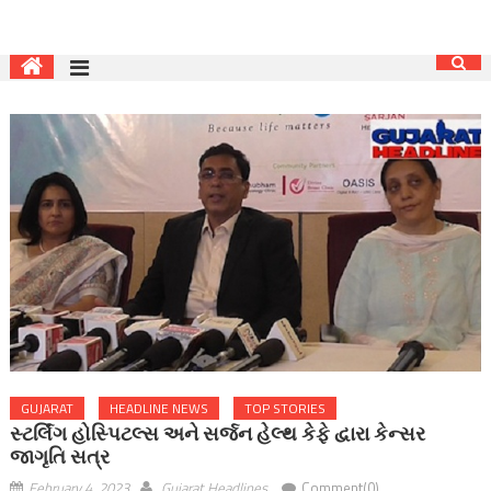
GUJARAT
HEADLINE NEWS
TOP STORIES
સ્ટર્લિંગ હોસ્પિટલ્સ અને સર્જન હેલ્થ કેફે દ્વારા કેન્સર
જાગૃતિ સત્ર
February 4, 2023
Gujarat Headlines
Comment(0)