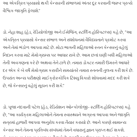
આ એકત્રિત પ્રયાસો થકી કેન્સરની સંભાળમાં અંતર દૂર કરવાની જરૂર પ્રત્યે
વૈશ્વિક જાગૃતિ ફેલાશે.”
ડો. નેહા શાહ (હેડ, રેડિયોલોજી અને ઈમેજિંગ, સ્ટર્લિંગ હોસ્પિટલ્સ) કહે છે, “આ
એકત્રિત પ્રયાસો કેન્સર સંભાળ અને સંશોધનમાં વૈવિધ્યતાને પ્રમોટ કરવા
અને તેમાં ભંડોળ આપવા માટે છે. મોટા ભાગની મહિલાઓ સ્તન કેન્સરનું વહેલું
નિદાન કરવા માટે મેમોગ્રામ્સ પર આધાર રાખે છે. આમ છતાં ઘણી બધી મહિલાઓ
તેની અવગણના કરે છે અથવા તેને ટાળે છે. તમારા ડોક્ટર તમારી ઉંમરને આધારે
દર એક કે બે વર્ષે મેમોગ્રામ કરાવીને સમયાંતરે તમારા સ્તનની તુલના કરી શકે છે.
ઉપરાંત અન્ય પરીક્ષણો માઈક્રોસ્કોપિક ટિશ્યુ વિકારો શોધવામાં મદદ કરી શકે
છે, જે કેન્સરનું વહેલું સૂચન કરી શકે.”
ડો. પૂજા નંદવાની પટેલ (હેડ, રેડિયેશન ઓન્કોલોજી- સ્ટર્લિંગ હોસ્પિટલ્સ) કહે
છે, “આ કાર્યક્રમ મહિલાઓને તેમના સ્વાસ્થ્યને અગ્રતા આપવા અને જાગૃતિ
સત્રમાં હાજરી આપવા અનુરોધ કરવા તૈયાર કરાયો છે. આને કારણે સામાન્ય
કેન્સર અને તેમના પ્રતિબંધ સંબંધમાં તેમને વધારાનું જ્ઞાન પ્રાપ્ત થઈ શકશે.