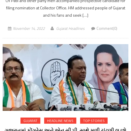
CR Patil and other party men accompanied prospective candidate for
filing nomination at Collector Office. HM addressed people of Gujarat
and his fans and seek […]
November 14, 2022
Gujarat Headlines
Comment(0)
GUJARAT
HEADLINE NEWS
TOP STORIES
ગુજરાતમાં કોંગ્રેસ અને એન.સી.પી. સાથે મળી ચૂંટણી લડશે