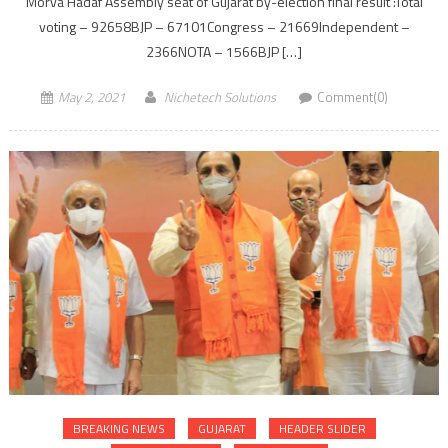
Morva Hadaf Assembly seat of Gujarat by-election final result :Total
voting – 92658BJP – 67101Congress – 21669Independent –
2366NOTA – 1566BJP […]
May 2, 2021
Nichetech Solutions
Comment(0)
BREAKING NEWS
GUJARAT
HEADER SLIDER