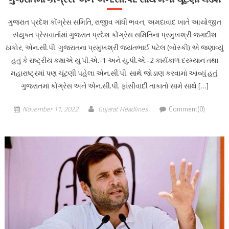
ગુજરાત પ્રદેશ કોંગ્રેસ સમિતિ, રાજીવ ગાંધી ભવન, અમદાવાદ ખાતે આયોજીત
સંયુક્ત પ્રેસવાર્તામાં ગુજરાત પ્રદેશ કોંગ્રેસ સમિતિના પ્રમુખશ્રી જગદીશ
ઠાકોર, એન.સી.પી. ગુજરાતના પ્રમુખશ્રી જયંતભાઈ પટેલ (બોસ્કી) એ જણાવ્યું
હતું કે રાષ્ટ્રીય કક્ષાએ યુ.પી.એ.-1 અને યુ.પી.એ.-2 કાર્યકાળ દરમ્યાન તથા
મહારાષ્ટ્રમાં પણ ચૂંટણી પહેલા એન.સી.પી. સાથે જોડાણ કરવામાં આવ્યું હતું.
ગુજરાતમાં કોંગ્રેસ અને એન.સી.પી. ફાંસીવાદી તાકાતો સામે સાથે […]
November 11, 2022
Gujarat Headlines
Comment(0)