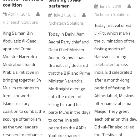
coalition
partymen
June 5, 2019
April 4, 2016
Nichetech Solutions
July 27, 2016
Nichetech Solutions
Nichetech Solutions
Today festival of Eid-
ul-Fitr, which marks
King Salman Bin
Today in Delhi, Aam
the culmination of the
Abdulaziz Al-Saud
Aadmi Party chief and
fasting month of
apprised Prime
Delhi Chief Minister
Ramzan, is being
Minister Narendra
Arvind Kejriwal has
celebrated across
Modi about Saudi
dramatically declared
India. Eid celebrated
Arabia’s initiative in
that the BJP and Prime
after a month-long
bringing together 34
Minister Narendra
period of fasting. In
Muslim countries to
Modi might even go
Ahmedabad, Muslims
form a powerful
upto the extent of
offer namaz at Jama
Islamic military
killing him and his
Masjid. They greet
coalition to combat the
party MLAs in the days
each other on this day.
scourge of terrorism
to come. In a talk
Eid -ul-Fitr also called
as the two leaders
posted on the AAP’s
the “Festival of
resolved to enhance
YouTube channel,