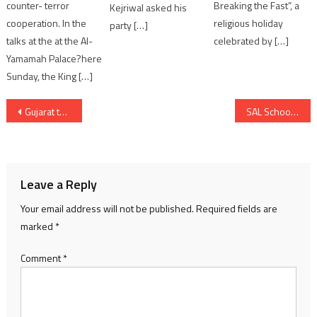
Breaking the Fast”, a
counter- terror
Kejriwal asked his
religious holiday
cooperation. In the
party […]
celebrated by […]
talks at the at the Al-
Yamamah Palace?here
Sunday, the King […]
Post
Gujarat to hosting first Tourism Working Group Meeting at Rann of Kutch from Feb 7 to 9
SAL School of Architecture inaugurates an Annual Exhibition ‘INCIPIENT’23’
navigation
Leave a Reply
Your email address will not be published.
Required fields are
marked
*
Comment
*