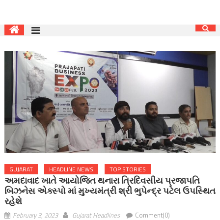
GUJARAT
HEADLINE NEWS
TOP STORIES
અમદાવાદ ખાતે આયોજિત થનારા ત્રિદિવસીય પ્રજાપતિ
બિઝનેસ એક્સ્પો માં મુખ્યમંત્રી શ્રી ભુપેન્દ્ર પટેલ ઉપસ્થિત
રહેશે
February 3, 2023
Gujarat Headlines
Comment(0)