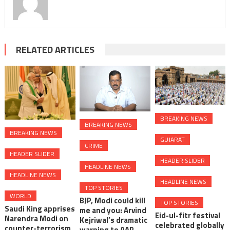
RELATED ARTICLES
BREAKING NEWS
BREAKING NEWS
BREAKING NEWS
GUJARAT
CRIME
HEADER SLIDER
HEADER SLIDER
HEADLINE NEWS
HEADLINE NEWS
HEADLINE NEWS
TOP STORIES
WORLD
BJP, Modi could kill
TOP STORIES
Saudi King apprises
me and you: Arvind
Eid-ul-fitr festival
Narendra Modi on
Kejriwal’s dramatic
celebrated globally
counter-terrorism
warning to AAP