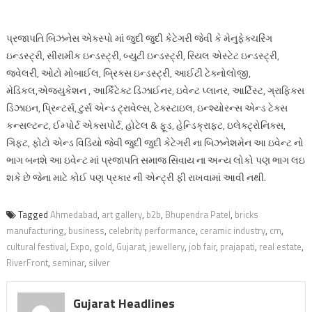
પ્રજાપતિ બિઝનેસ એક્સ્પો માં જુદી જુદી કેટેગરી જેવી કે મેનુફેક્ચરિંગ
ઇન્ડસ્ટ્રી, સીરામીક ઇન્ડસ્ટ્રી, બ્યુટી ઇન્ડસ્ટ્રી, રિયલ એસ્ટેટ ઇન્ડસ્ટ્રી,
જવેલરી, ઓટો મોબાઈલ, બ્રિક્સ ઇન્ડસ્ટ્રી, આઈટી ટેક્નોલોજી,
મેડિકલ,એજ્યુકેશન , આર્કિટેક્ટ ડિઝાઈનર, ઇવેન્ટ પ્લાનર, આર્ટિસ્ટ, ગ્રાફિક્સ
ડિઝાઇન, પ્રિન્ટર્સ, ટુર્સ એન્ડ ટ્રાવેલ્સ, ટેક્સ્ટાઇલ, ઇન્શ્યોરન્સ એન્ડ ટેક્સ
કન્સલ્ટન્ટ, ઈમ્પોર્ટ એક્સપોર્ટ, હોટેલ & ફૂડ, હેન્ડિક્રાફ્ટ, ઇલેક્ટ્રોનિક્સ,
ગિફ્ટ, ફોટો એન્ડ વિડિયો જેવી જુદી જુદી કેટેગરી ના બિઝનેશમેન આ ઇવેન્ટ નો
ભાગ બનશે આ ઇવેન્ટ માં પ્રજાપતિ સમાજ સિવાય ના અન્ય લોકો પણ ભાગ લઇ
શકે છે જેના માટે કોઈ પણ પ્રકાર ની એન્ટ્રી ફી રાખવામાં આવી નથી.
Tagged
Ahmedabad
,
art gallery
,
b2b
,
Bhupendra Patel
,
bricks
manufacturing
,
business
,
celebrity performance
,
ceramic industry
,
cm
,
cultural festival
,
Expo
,
gold
,
Gujarat
,
jewellery
,
job fair
,
prajapati
,
real estate
,
RiverFront
,
seminar
,
silver
Gujarat Headlines