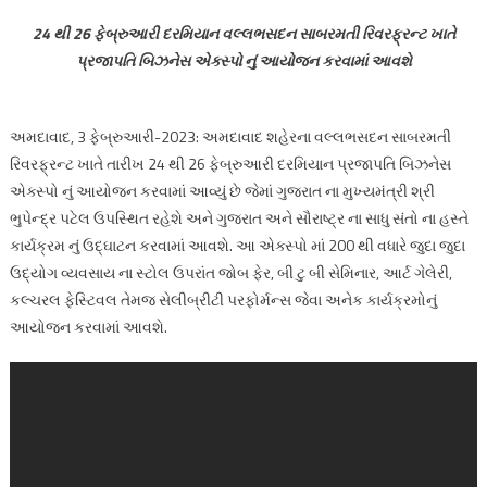
24 થી 26 ફેબ્રુઆરી દરમિયાન વલ્લભસદન સાબરમતી રિવરફ્રન્ટ ખાતે
પ્રજાપતિ બિઝનેસ એક્સ્પો નું આયોજન કરવામાં આવશે
અમદાવાદ, 3 ફેબ્રુઆરી-2023: અમદાવાદ શહેરના વલ્લભસદન સાબરમતી
રિવરફ્રન્ટ ખાતે તારીખ 24 થી 26 ફેબ્રુઆરી દરમિયાન પ્રજાપતિ બિઝનેસ
એક્સ્પો નું આયોજન કરવામાં આવ્યું છે જેમાં ગુજરાત ના મુખ્યમંત્રી શ્રી
ભુપેન્દ્ર પટેલ ઉપસ્થિત રહેશે અને ગુજરાત અને સૌરાષ્ટ્ર ના સાધુ સંતો ના હસ્તે
કાર્યક્રમ નું ઉદ્ઘાટન કરવામાં આવશે. આ એક્સ્પો માં 200 થી વધારે જુદા જુદા
ઉદ્યોગ વ્યવસાય ના સ્ટોલ ઉપરાંત જોબ ફેર, બી ટુ બી સેમિનાર, આર્ટ ગેલેરી,
કલ્ચરલ ફેસ્ટિવલ તેમજ સેલીબ્રીટી પરફોર્મન્સ જેવા અનેક કાર્યક્રમોનું
આયોજન કરવામાં આવશે.