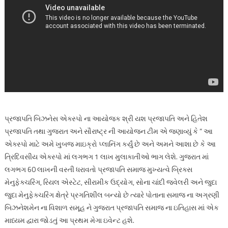
પ્રજાપતિ બિઝનેસ એક્સ્પો ના આયોજક શ્રી યશ પ્રજાપતિ અને હિતેશ
પ્રજાપતિ તથા ગુજરાત અને સૌરાષ્ટ્ર ની આયોજન ટીમ એ જણાવ્યું કે ” આ
એક્સ્પો માટે અમે ખુબજ માઇક્રો પ્લાનિંગ કર્યું છે અને અમને આશા છે કે આ
ત્રિદિવસીય એક્સ્પો માં લગભગ 1 લાખ મુલાકાતીઓ ભાગ લેશે. ગુજરાત માં
લગભગ 60 લાખની વસ્તી ધરાવતો પ્રજાપતિ સમાજ મુખ્યત્વે બ્રિક્સ
મેનુફેક્ચરિંગ, રિયલ એસ્ટેટ, સીરામીક ઉદ્યોગ, સોના ચાંદી જ્વેલરી અને જુદા
જુદા મેનુફેક્ચરિંગ ક્ષેત્રે પ્રગતિશીલ બન્યો છે ત્યારે પોતાના સમાજ ના અગ્રણી
બિઝનેશમેન ના વિશાળ સમૂહ ને ગુજરાત પ્રજાપતિ સમાજ ના ઇતિહાસ માં એક
માધ્યમ દ્વારા જોડતું આ પ્રથમ મેગા ઇવેન્ટ હશે.